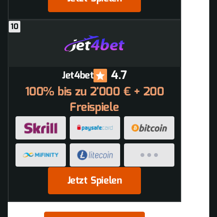
4.7
Jet4bet
100% bis zu 2'000 € + 200
Freispiele
Jetzt Spielen