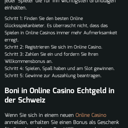
jeder Spieler die für ihn wichtigsten Grundlagen
einhalten.
Schritt 1: Finden Sie den besten Online
Glücksspielanbieter. Es überrascht nicht, dass das
Spielen in Online Casinos immer mehr Aufmerksamkeit
erregt.
Schritt 2: Registrieren Sie sich im Online Casino.
Schritt 3: Zahlen Sie ein und fordern Sie Ihren
Willkommensbonus an.
Schritt 4: Spielen, Spaß haben und am Slot gewinnen.
Schritt 5: Gewinne zur Auszahlung beantragen.
Boni in Online Casino Echtgeld in
der Schweiz
Wenn Sie sich in einem neuen
Online Casino
anmelden, erhalten Sie einen Bonus als Geschenk