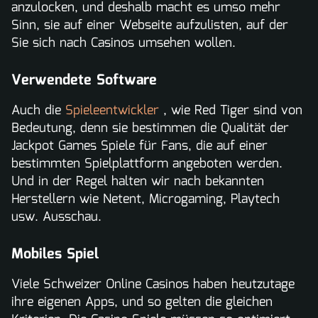
anzulocken, und deshalb macht es umso mehr
Sinn, sie auf einer Webseite aufzulisten, auf der
Sie sich nach Casinos umsehen wollen.
Verwendete Software
Auch die
Spieleentwickler
, wie Red Tiger sind von
Bedeutung, denn sie bestimmen die Qualität der
Jackpot Games Spiele für Fans, die auf einer
bestimmten Spielplattform angeboten werden.
Und in der Regel halten wir nach bekannten
Herstellern wie Netent, Microgaming, Playtech
usw. Ausschau.
Mobiles Spiel
Viele Schweizer Online Casinos haben heutzutage
ihre eigenen Apps, und so gelten die gleichen