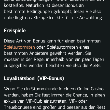
kostenlos. Natürlich ist dieser Bonus an
bestimmte Bedingungen geknüpft, lesen Sie also
unbedingt das Kleingedruckte für die Auszahlung.
Freispiele
Diese Art von Bonus kann für einen bestimmten
Spielautomaten
oder Spielautomaten eines
bestimmten Anbieters gewährt werden. Sie
müssen in der Regel innerhalb von ein paar Tagen
ausgegeben werden, beachten Sie also die AGBs.
Loyalitätsboni (VIP-Bonus)
Wenn Sie ein Stammkunde in einem Online Casino
werden, haben Sie fast immer die Chance, in einen
exklusiven VIP-Club einzutreten. VIP- oder
Treuebonusse sind größer und besser als der Rest