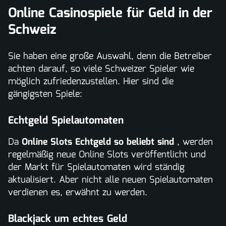
Online Casinospiele für Geld in der
Schweiz
Sie haben eine große Auswahl, denn die Betreiber
achten darauf, so viele Schweizer Spieler wie
möglich zufriedenzustellen. Hier sind die
gängigsten Spiele:
Echtgeld Spielautomaten
Da
Online Slots Echtgeld so beliebt sind
, werden
regelmäßig neue Online Slots veröffentlicht und
der Markt für Spielautomaten wird ständig
aktualisiert. Aber nicht alle neuen Spielautomaten
verdienen es, erwähnt zu werden.
Blackjack um echtes Geld