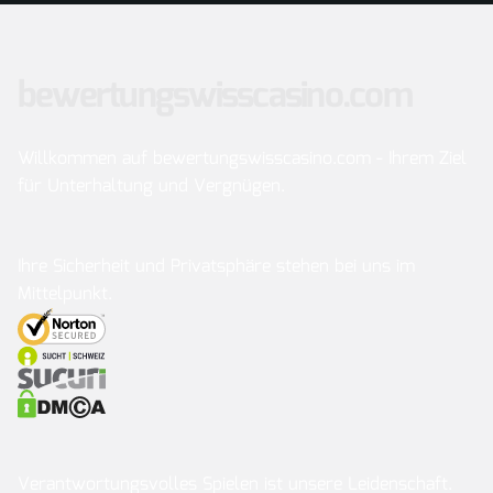
bewertungswisscasino.com
Willkommen auf bewertungswisscasino.com - Ihrem Ziel
für Unterhaltung und Vergnügen.
Ihre Sicherheit und Privatsphäre stehen bei uns im
Mittelpunkt.
Verantwortungsvolles Spielen ist unsere Leidenschaft.