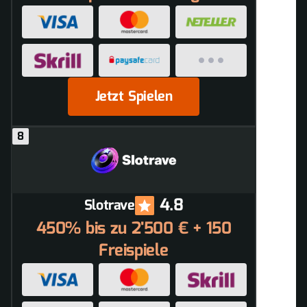
Jetzt Spielen
4.8
Slotrave
450% bis zu 2'500 € + 150
Freispiele