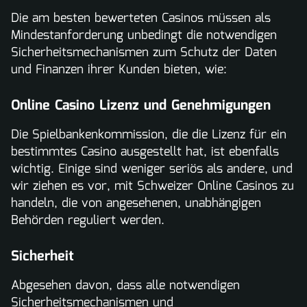
Die am besten bewerteten Casinos müssen als
Mindestanforderung unbedingt die notwendigen
Sicherheitsmechanismen zum Schutz der Daten
und Finanzen ihrer Kunden bieten, wie:
Online Casino Lizenz und Genehmigungen
Die Spielbankenkommission, die die Lizenz für ein
bestimmtes Casino ausgestellt hat, ist ebenfalls
wichtig. Einige sind weniger seriös als andere, und
wir ziehen es vor, mit Schweizer Online Casinos zu
handeln, die von angesehenen, unabhängigen
Behörden reguliert werden.
Sicherheit
Abgesehen davon, dass alle notwendigen
Sicherheitsmechanismen und