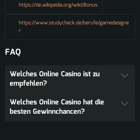
https://de.wikipedia.org/wiki/Bonus
https://www.studycheck.de/berufe/gamedesigne
r
FAQ
Welches Online Casino ist zu
empfehlen?
Welches Online Casino hat die
besten Gewinnchancen?