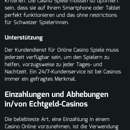
Kriterien. Die Casino Spiele müssen so optimiert
sein, dass sie auf Ihrem Smartphone oder Tablet
perfekt funktionieren und das ohne restrictions
für Schweizer Spielerinnen.
Unterstützung
Der Kundendienst für Online Casino Spiele muss
jederzeit verfügbar sein, um den Spielern zu
helfen, vorzugsweise zu jeder Tages- und
Nachtzeit. Ein 24/7-Kundenservice ist bei Casinos
immer ein gefragtes Merkmal.
Einzahlungen und Abhebungen
in/von Echtgeld-Casinos
Die beliebteste Art, eine Einzahlung in einem
Casino Online vorzunehmen, ist die Verwendung