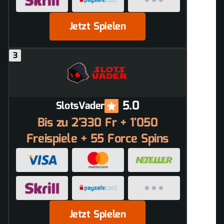
Jetzt Spielen
5.0
SlotsVader
Bis zu 2'330 Fr + 1'050
Freispiele + 55 Force Spins
Jetzt Spielen